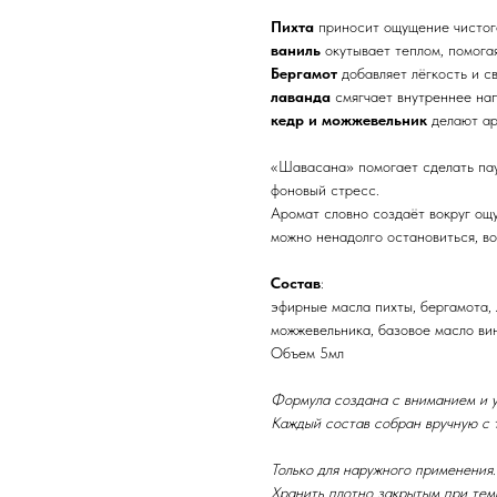
Пихта
приносит ощущение чистог
ваниль
окутывает теплом, помога
Бергамот
добавляет лёгкость и с
лаванда
смягчает внутреннее на
кедр и можжевельник
делают ар
«Шавасана» помогает сделать пау
фоновый стресс.
Аромат словно создаёт вокруг ощ
можно ненадолго остановиться, во
Состав
:
эфирные масла пихты, бергамота, 
можжевельника, базовое масло вин
Объем 5мл
Формула создана с вниманием и у
Каждый состав собран вручную с
Только для наружного применения.
Хранить плотно закрытым при темп