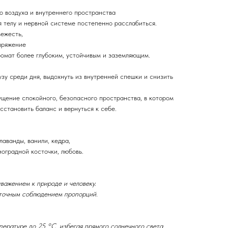
о воздуха и внутреннего пространства
я телу и нервной системе постепенно расслабиться.
вежесть,
пряжение
омат более глубоким, устойчивым и заземляющим.
зу среди дня, выдохнуть из внутренней спешки и снизить
ущение спокойного, безопасного пространства, в котором
сстановить баланс и вернуться к себе.
лаванды, ванили, кедра,
оградной косточки, любовь.
важением к природе и человеку.
 точным соблюдением пропорций.
ературе до 25 °C, избегая прямого солнечного света.