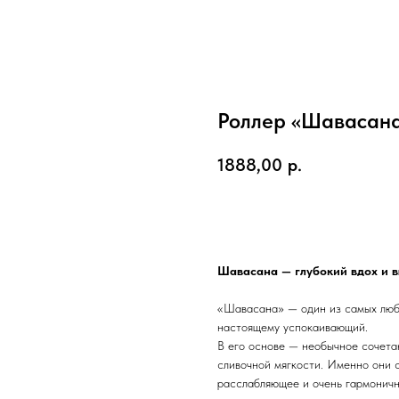
Роллер «Шавасан
1888,00
р.
Купить
Шавасана — глубокий вдох и 
«Шавасана» — один из самых люби
настоящему успокаивающий.
В его основе — необычное сочета
сливочной мягкости. Именно они 
расслабляющее и очень гармоничн