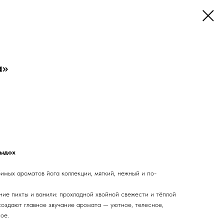
а»
выдох
мых ароматов йога коллекции, мягкий, нежный и по-
ние пихты и ванили: прохладной хвойной свежести и тёплой
создают главное звучание аромата — уютное, телесное,
ое.