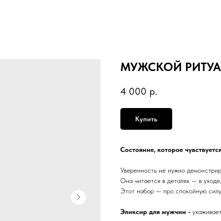
МУЖСКОЙ РИТУА
4 000
р.
Купить
Состояние, которое чувствуется
Уверенность не нужно демонстрир
Она читается в деталях — в уходе,
Этот набор — про спокойную силу
Эликсир для мужчин -
ухаживает