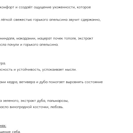
 комфорт и создаёт ощущение ухоженности, которое
 лёгкой свежестью горького апельсина звучит сдержанно,
 миндаля, макадамии, мацерат почек тополя, экстракт
сла пачули и горького апельсина.
тра.
ясность и устойчивость, успокаивает мысли.
ами кедра, ветивера и дуба помогает выровнять состояние
 зеленого, экстракт дуба, пальмарозы,
масло виноградной косточки, любовь.
нях:
щение себя.