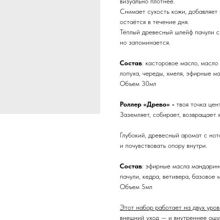
визуально плотнее.
Снимает сухость кожи, добавляет
остаётся в течение дня.
Тёплый древесный шлейф пачули с
но запоминается.
Состав
: касторовое масло, масло
лопуха, череды, хмеля, эфирные ма
Объем 30мл
Роллер «Древо» -
твоя точка цен
Заземляет, собирает, возвращает 
Глубокий, древесный аромат с нот
и почувствовать опору внутри.
Состав
: эфирные масла мандарина
пачули, кедра, ветивера, базовое 
Объем 5мл
Этот набор работает на двух уров
внешний уход — и внутреннее ощу