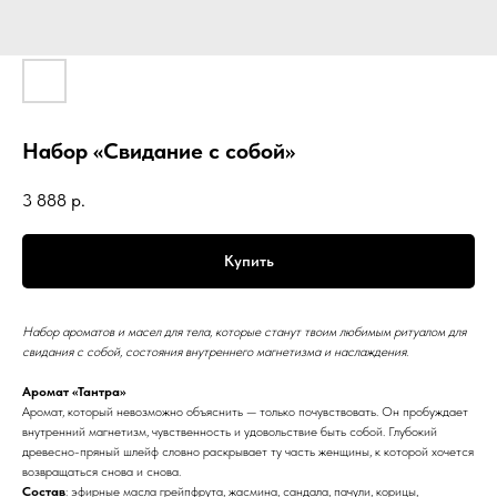
Набор «Свидание с собой»
3 888
р.
Купить
Набор ароматов и масел для тела, которые станут твоим любимым ритуалом для
свидания с собой, состояния внутреннего магнетизма и наслаждения.
Аромат «Тантра»
Аромат, который невозможно объяснить — только почувствовать. Он пробуждает
внутренний магнетизм, чувственность и удовольствие быть собой. Глубокий
древесно-пряный шлейф словно раскрывает ту часть женщины, к которой хочется
возвращаться снова и снова.
Состав
: эфирные масла грейпфрута, жасмина, сандала, пачули, корицы,