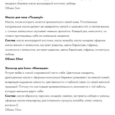
гвоздики, базовое масло виноградной косточки, любовь.
Объем 5мл
Масло для тела «Поцелуй»
Масло, после которого хочется прикасаться к своей коже. Питательные
натуральные масла делают её невероятно мягкой и шелковистой, а тёплая ваниль
с сочным апельсином окутывает нежным ароматом. Каждый раз, нанося его, ты
словно приглашаешь себя на маленькое свидание.
Состав
: масло виноградной косточки, масло жожоба, масло миндаля, эфирное
масло ванили и апельсина, экстракт радиолы, цветы бархатцев, гофрены,
османтуса и апельсина, экстракт радиолы, цветы бархатцев, гофрены, османтуса,
любовь.
Объем 50мл
Эликсир для йони «Манящая»
Ритуал любви к самой сокровенной части себя. Цветочные мацераты,
драгоценные масла и эфирные композиции бережно ухаживают за нежной кожей,
возвращая ощущение мягкости, чувственности и глубокой связи со своей женской
природой. Потому что настоящая привлекательность начинается с той заботы,
которую женщина дарит себе.
Состав:
масла абрикоса, персика, миндаля, сквалан, экстракты имбиря и малины,
эфирные масла пальмарозы, растительного мускуса, копайбы, иланг-иланга,
витамин Е.
Объем 15мл