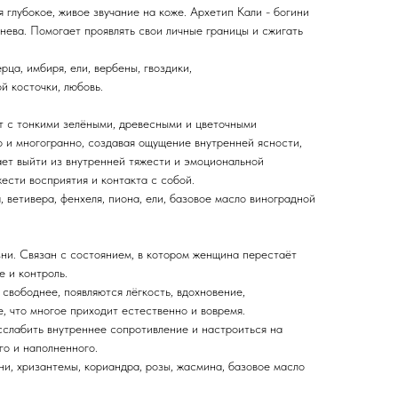
я глубокое, живое звучание на коже. Архетип Кали - богини
нева. Помогает проявлять свои личные границы и сжигать
рца, имбиря, ели, вербены, гвоздики,
й косточки, любовь.
т с тонкими зелёными, древесными и цветочными
о и многогранно, создавая ощущение внутренней ясности,
ает выйти из внутренней тяжести и эмоциональной
ести восприятия и контакта с собой.
, ветивера, фенхеля, пиона, ели, базовое масло виноградной
зни. Связан с состоянием, в котором женщина перестаёт
 и контроль.
 свободнее, появляются лёгкость, вдохновение,
, что многое приходит естественно и вовремя.
сслабить внутреннее сопротивление и настроиться на
го и наполненного.
и, хризантемы, кориандра, розы, жасмина, базовое масло