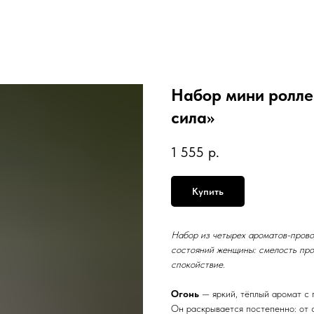
Набор мини ролле
сила»
1 555
р.
Купить
Набор из четырех ароматов-прово
состояний женщины: смелость проя
спокойствие
.
Огонь
— яркий, тёплый аромат с 
Он раскрывается постепенно: от 