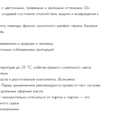
т с цветочными, травяными и хвойными оттенками. Он
 создавая состояние спокойствия, выдоха и возвращения к
нга, лаванды, фрезии, мускатного шалфея, герани, базовое
вь.
важением к природе и человеку.
 точным соблюдением пропорций.
ературе до 25 °C, избегая прямого солнечного света.
твом.
асла и растительные компоненты. Возможна
. Перед применением рекомендуется провести тест на коже.
туральные эфирные масла.
 незначительно отличаться от партии к партии — это
ного сырья.
еизменными.