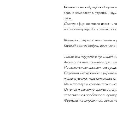
Тишина
- мягкий, глубокий арома
словно замедляет внутренний шум,
себе.
Состав
: эфирное масло иланг- ила
масло виноградной косточки, любо
Формула создана с вниманием и у
Каждый состав собран вручную с
Только для наружного применения.
Хранить плотно закрытым при темп
Не является лекарственным средс
Содержит натуральные эфирные м
индивидуальная чувствительность
Мы используем исключительно на
Оттенок и звучание аромата могут
естественная особенность природ
Формула и дозировки остаются н