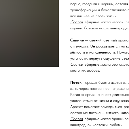
перца, гвоздики и корицы, оставля
трансформаций и божественного г
все лишнее из своей жизни.
Состав
: эфирные масла нероли, пе
корицы, базовое масло виноградно
Сияние
— свежий, светлый арома
оттенками. Он раскрывается мягк
лёгкости и наполненности. Помог
усталости, вернуть ощущение свеж
Состав
: эфирные масла бергамота
косточки, любовь.
Поток
- аромат букета цветов жи
жить через постоянное напряжение
Когда энергия начинает двигаться
удовольствие от жизни и ощущение
Аромат помогает замедлиться, ра
состояние потока — мягкого, живо
Состав
: эфирные масла франжипан
виноградной косточки, любовь.