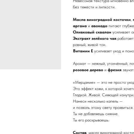
Невесомая текстура мгновенно впи
без тяжести и липкости.
Масла виноградной косточки
,
аргана
и
авокадо
питают глубже,
Оливковый сквалан
усиливает о
Экстракт зелёного чая
работает
ровный, живой тон.
Витамин Е
усиливает уход и помо
Аромат — нежный, утончённый, по
розовое дерево
и
фрезия
звучат
«Мерцание» — это не просто уход
Это эффект кожи, к которой хочет
Гладкой. Живой. Сияющей изнутри
Нанеси несколько капель —
и позволь этому свету проявиться.
Ты не добавляешь сияние.
Ты его раскрываешь.
Состав
: масло виноградной косто