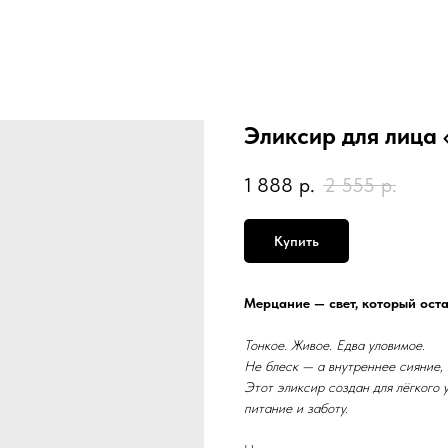
Эликсир для лица
1 888
р.
2 555
р.
Купить
Мерцание — свет, который оста
Тонкое. Живое. Едва уловимое.
Не блеск — а внутреннее сияние, 
Этот эликсир создан для лёгкого 
питание и заботу.