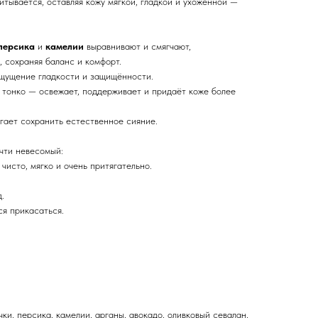
тывается, оставляя кожу мягкой, гладкой и ухоженной —
персика
и
камелии
выравнивают и смягчают,
 сохраняя баланс и комфорт.
щущение гладкости и защищённости.
 тонко — освежает, поддерживает и придаёт коже более
гает сохранить естественное сияние.
чти невесомый:
 чисто, мягко и очень притягательно.
.
ся прикасаться.
.
чки, персика, камелии, арганы, авокадо, оливковый севалан,